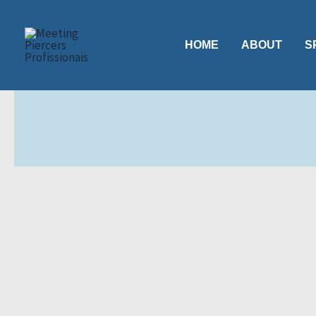
Skip
to
HOME
ABOUT
S
content