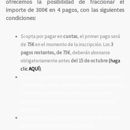
ofrecemos la posibilidad de fraccionar el
importe de 300€ en 4 pagos, con las siguientes
condiciones:
Si opta por pagar en
cuotas
, el primer pago será
de
75€
en el momento de la inscripción. Los
3
pagos restantes, de 75€
, deberán abonarse
obligatoriamente antes
del 15 de octubre
(haga
clic
AQUÍ
)
.
En caso de cancelación por parte del participante
o de impago de las cantidades adeudadas hasta la
fecha límite del 15 de octubre, la inscripción
quedará anulada y no se devolverá el importe
abonado.
La inscripción solo se considerará válida una vez
abonado el importe íntegro (300 €).