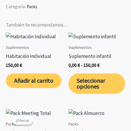
4
Categoría:
Packs
plazos
(4ª
entrega)
También te recomendamos…
cantidad
Suplementos
Suplementos
Habitación Individual
Suplemento infantil
Rango
150,00
€
0,00
€
-
150,00
€
de
Es
precios:
Añadir al carrito
Seleccionar
desde
pr
opciones
0,00 €
ti
hasta
mú
150,00 €
var
La
¡Oferta!
¡Oferta!
op
Packs
Packs