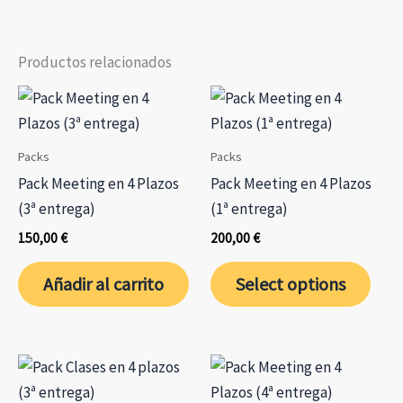
pr
Las
opciones
Productos relacionados
se
pueden
elegir
en
Packs
Packs
la
Pack Meeting en 4 Plazos
Pack Meeting en 4 Plazos
página
(3ª entrega)
(1ª entrega)
de
150,00
€
200,00
€
producto
Añadir al carrito
Select options