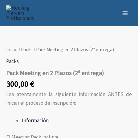
Ir
al
contenido
Inicio
/
Packs
/ Pack Meeting en 2 Plazos (2ª entrega)
Packs
Pack Meeting en 2 Plazos (2ª entrega)
300,00
€
Lea atentamente la siguiente información ANTES de
iniciar el proceso de inscripción:
Información
El Meeting Pack incluye: