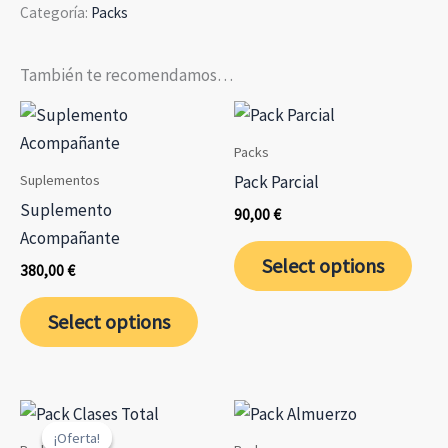
Categoría:
Packs
Plazos
(2ª
entrega)
También te recomendamos…
cantidad
Packs
Suplementos
Pack Parcial
Suplemento
90,00
€
Acompañante
Este
Select options
380,00
€
prod
tien
Select options
múlt
varia
Las
opci
¡Oferta!
¡Oferta!
se