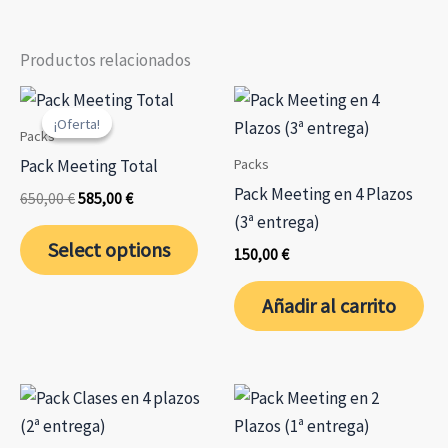
de
de
var
producto
pr
La
Productos relacionados
op
se
¡Oferta!
¡Oferta!
pu
Packs
ele
Packs
Pack Meeting Total
en
Pack Meeting en 4 Plazos
El
El
650,00
€
585,00
€
la
precio
precio
(3ª entrega)
original
actual
pá
Select options
era:
es:
150,00
€
de
650,00 €.
585,00 €.
pr
Añadir al carrito