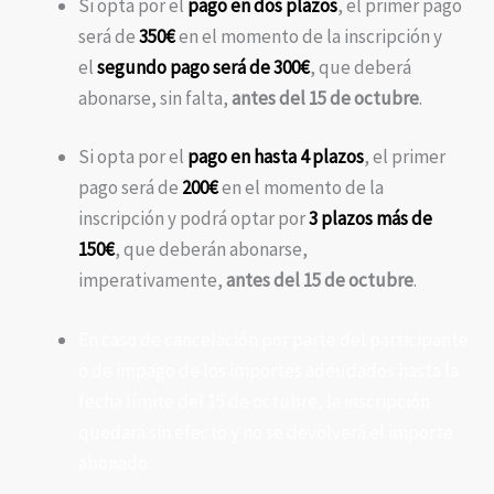
Si opta por el
pago en dos plazos
, el primer pago
será de
350€
en el momento de la inscripción y
el
segundo pago será de 300€
, que deberá
abonarse, sin falta,
antes del 15 de octubre
.
Si opta por el
pago en hasta 4 plazos
, el primer
pago será de
200€
en el momento de la
inscripción y podrá optar por
3 plazos más de
150€
, que deberán abonarse,
imperativamente,
antes del 15 de octubre
.
En caso de cancelación por parte del participante
o de impago de los importes adeudados hasta la
fecha límite del 15 de octubre, la inscripción
quedará sin efecto y no se devolverá el importe
abonado