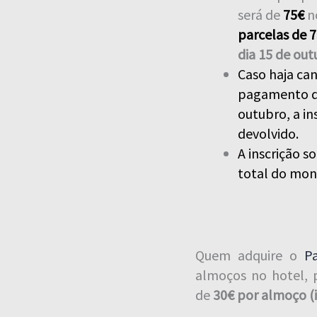
será de
75€
no
parcelas de 
dia 15 de ou
Caso haja ca
pagamento do
outubro, a in
devolvido.
A inscrição 
total do mon
Quem adquire o
P
almoços no hotel, 
de
30€ por almoço (i