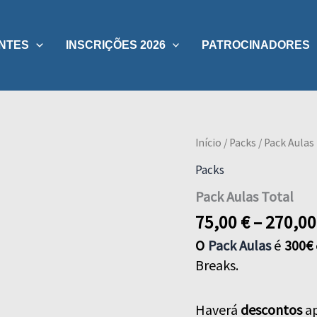
NTES
INSCRIÇÕES 2026
PATROCINADORES
Início
/
Packs
/ Pack Aulas
Packs
Pack Aulas Total
75,00
€
–
270,0
O
Pack Aulas
é
300€
Breaks.
Haverá
descontos
a