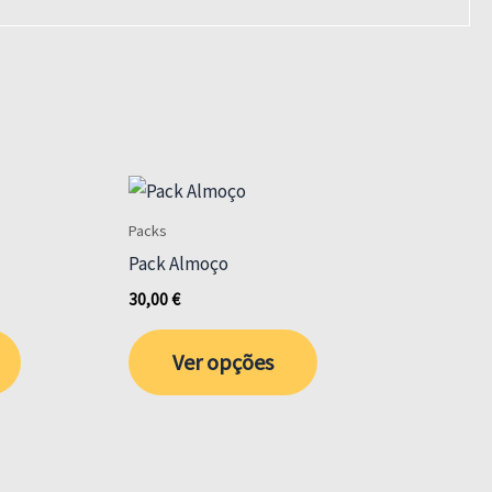
Packs
Pack Almoço
30,00
€
This
Ver opções
product
has
multiple
variants.
The