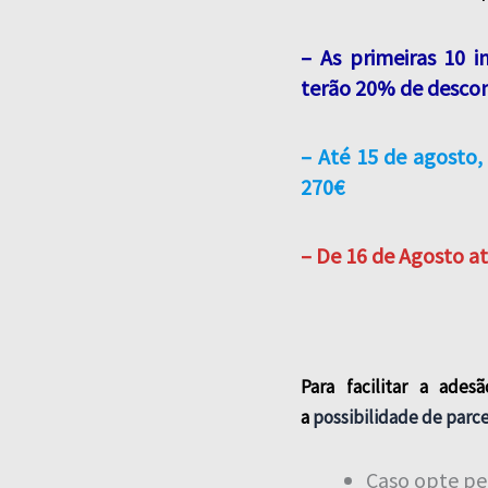
– As primeiras 10 
terão 20% de desco
– Até 15 de agosto
270€
– De 16 de Agosto at
Para facilitar a ade
a
possibilidade de parce
Caso opte p