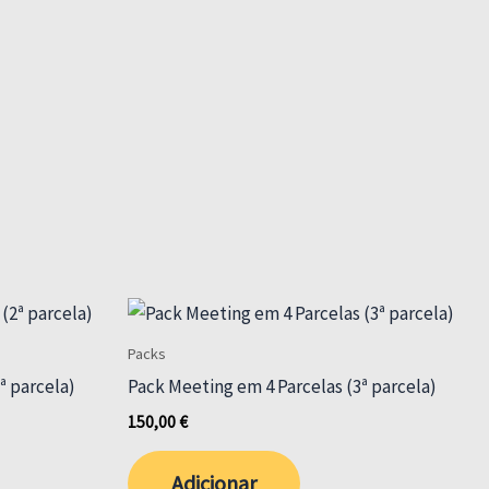
options
may
be
chosen
on
the
product
page
Packs
ª parcela)
Pack Meeting em 4 Parcelas (3ª parcela)
150,00
€
Adicionar