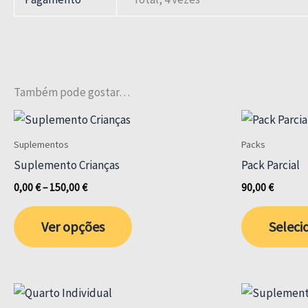
Também pode gostar…
Suplementos
Packs
Suplemento Crianças
Pack Parcial
Price
0,00
€
–
150,00
€
90,00
€
range:
This
0,00 €
Ver opções
Seleci
through
product
150,00 €
has
multiple
variants.
The