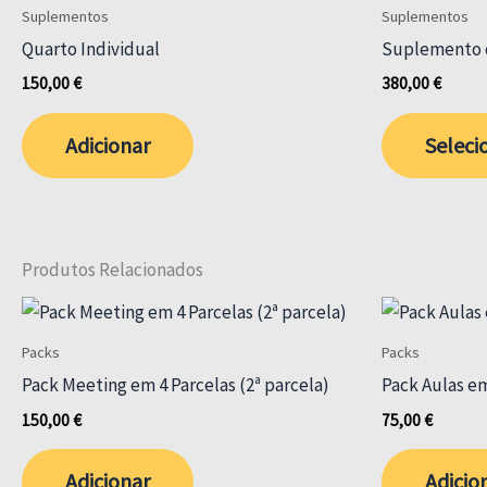
Suplementos
Suplementos
options
Quarto Individual
Suplemento 
may
150,00
€
380,00
€
be
chosen
Adicionar
Seleci
on
the
product
page
Produtos Relacionados
Packs
Packs
Pack Meeting em 4 Parcelas (2ª parcela)
Pack Aulas em
150,00
€
75,00
€
Adicionar
Adicio