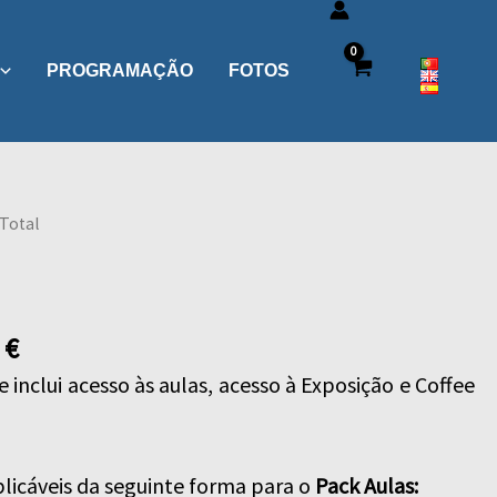
PROGRAMAÇÃO
FOTOS
 Total
Price
0
€
range:
e inclui acesso às aulas, acesso à Exposição e Coffee
75,00 €
through
270,00 €
plicáveis da seguinte forma para o
Pack Aulas: