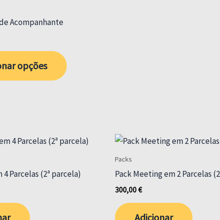
options
de Acompanhante
may
be
chosen
onar opções
on
the
product
page
Packs
 4 Parcelas (2ª parcela)
Pack Meeting em 2 Parcelas (2
300,00
€
nar
Adicionar