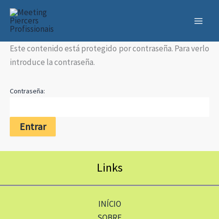
Ir
al
contenido
Este contenido está protegido por contraseña. Para verlo
introduce la contraseña.
Contraseña:
Links
INÍCIO
SOBRE