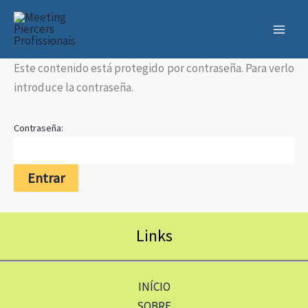
Ir
al
contenido
Este contenido está protegido por contraseña. Para verlo
introduce la contraseña.
Contraseña:
Links
INÍCIO
SOBRE