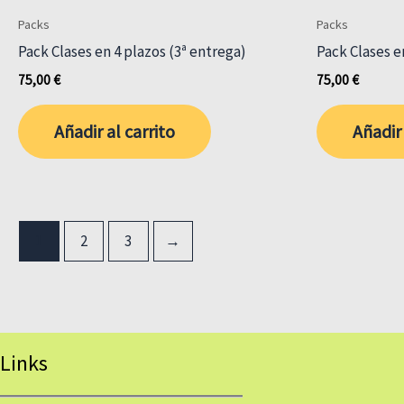
Las
Packs
Packs
opciones
Pack Clases en 4 plazos (3ª entrega)
Pack Clases e
se
75,00
€
75,00
€
pueden
elegir
Añadir al carrito
Añadir 
en
la
página
de
producto
1
2
3
→
Links