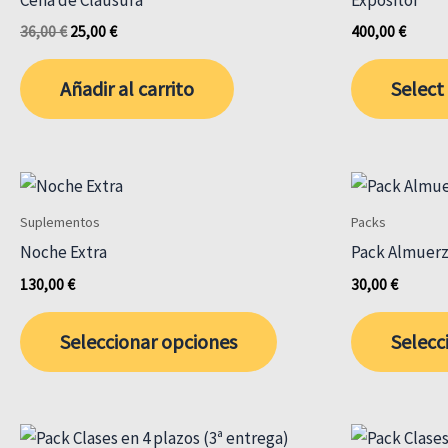
El
El
36,00
€
25,00
€
400,00
€
precio
precio
original
actual
Añadir al carrito
Select
era:
es:
36,00 €.
25,00 €.
Suplementos
Packs
Noche Extra
Pack Almuer
130,00
€
30,00
€
Este
Seleccionar opciones
Selecc
producto
tiene
múltiples
variantes.