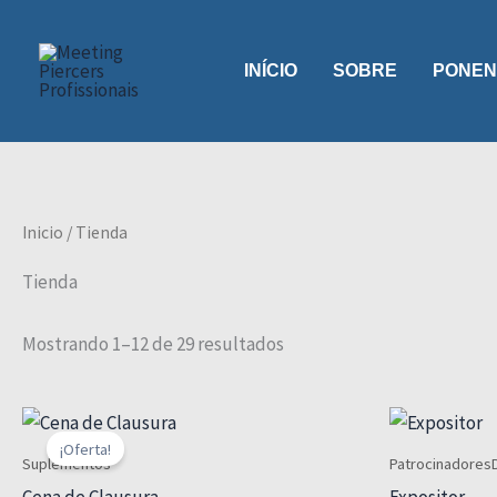
Ir
al
INÍCIO
SOBRE
PONEN
contenido
Inicio
/ Tienda
Tienda
Mostrando 1–12 de 29 resultados
¡Oferta!
Suplementos
Patrocinadores
Cena de Clausura
Expositor