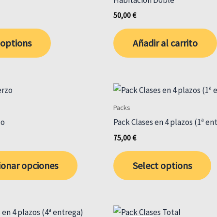
50,00
€
 options
Añadir al carrito
Packs
zo
Pack Clases en 4 plazos (1ª en
75,00
€
Este
ionar opciones
Select options
producto
tiene
múltiples
variantes.